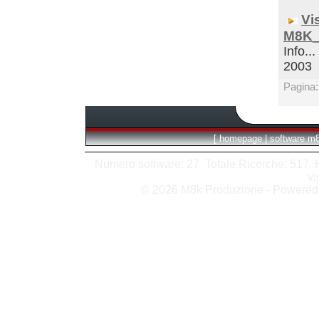
Vi
M8K_
Info...
2003
Pagina
[
homepage
|
software m
Numero software: 27 Totale Ricerche: 517 Hit
vi
© 2026 M8k Produzione - Powere