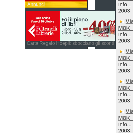
Info...
Annunci
2003
Vi
M8K_
Info...
2003
Carta Regalo Hoepli: sbocciano gli sconti
Vi
M8K_
Info...
2003
Vi
M8K_
Info...
2003
Vi
M8K_
Info...
2003