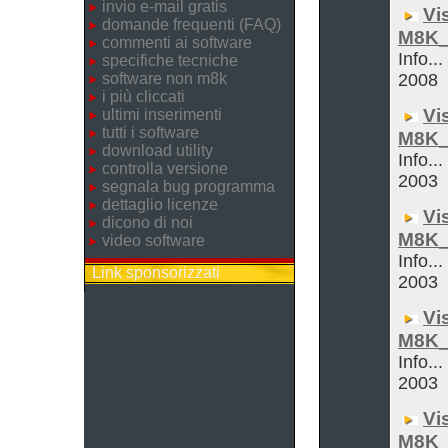
invio e-mail gratis
Vi
domande frequenti (FAQ)
M8K_
commenti ai software
Info..
specifiche tecniche
software non m8k
2008
i più cliccati
Vi
ultimi inserimenti
tutti i software
M8K_
download utility
Info...
controlla versione
2003
segnala bug programma
dettaglio licenze
Vi
dicono di noi
M8K_
video software
Info...
Link sponsorizzati
2003
Vi
M8K_
Info...
2003
Vi
M8K_