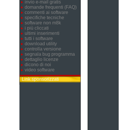
invio e-mail gratis
domande frequenti (FAQ)
commenti ai software
specifiche tecniche
software non m8k
i più cliccati
ultimi inserimenti
tutti i software
download utility
controlla versione
segnala bug programma
dettaglio licenze
dicono di noi
video software
Link sponsorizzati