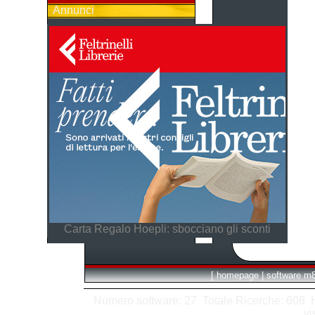
Annunci
Carta Regalo Hoepli: sbocciano gli sconti
[
homepage
|
software m
Numero software: 27 Totale Ricerche: 608 Hit
vi