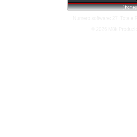
[
homep
Numero software: 27 Totale Ri
© 2026 M8k Produzi