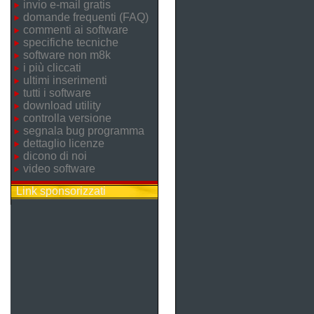
invio e-mail gratis
domande frequenti (FAQ)
commenti ai software
specifiche tecniche
software non m8k
i più cliccati
ultimi inserimenti
tutti i software
download utility
controlla versione
segnala bug programma
dettaglio licenze
dicono di noi
video software
Link sponsorizzati