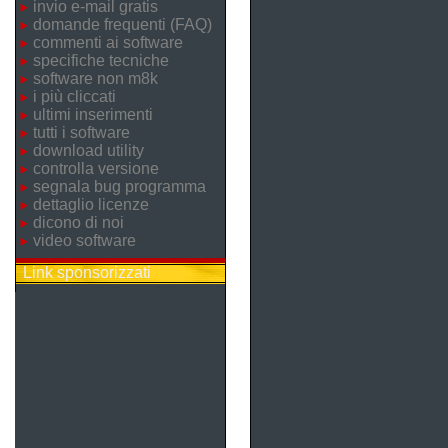
invio e-mail gratis
domande frequenti (FAQ)
commenti ai software
specifiche tecniche
software non m8k
i più cliccati
ultimi inserimenti
tutti i software
download utility
controlla versione
segnala bug programma
dettaglio licenze
dicono di noi
video software
Link sponsorizzati