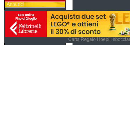
Annunci
Carta Regalo Hoepli: sboccian