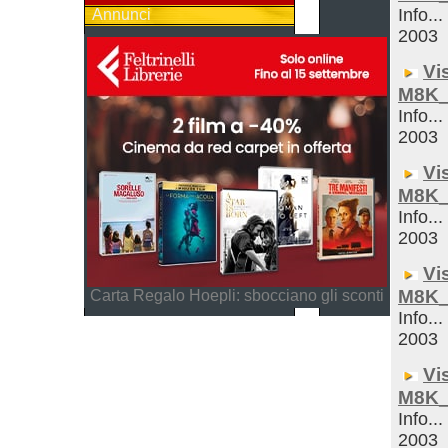
Info...
Annunci
2003
Vi
M8K_
Info...
2003
Vi
M8K_
Info...
2003
Vi
M8K_
Carta Regalo Hoepli: sbocciano gli sconti
Info...
2003
Vi
M8K_
Info...
2003