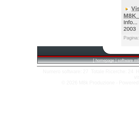
Vi
M8K_
Info...
2003
Pagina
[
homepage
|
software m
Numero software: 27 Totale Ricerche: 24 Hits
vi
© 2026 M8k Produzione - Powere