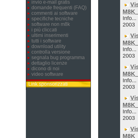
invio e-mail gratis
Vi
domande frequenti (FAQ)
M8K_
commenti ai software
Info...
specifiche tecniche
software non m8k
2003
i più cliccati
Vi
ultimi inserimenti
tutti i software
M8K_
download utility
Info...
controlla versione
2003
segnala bug programma
dettaglio licenze
Vi
dicono di noi
M8K_
video software
Info...
Link sponsorizzati
2003
Vi
M8K_
Info...
2003
Vi
M8K_