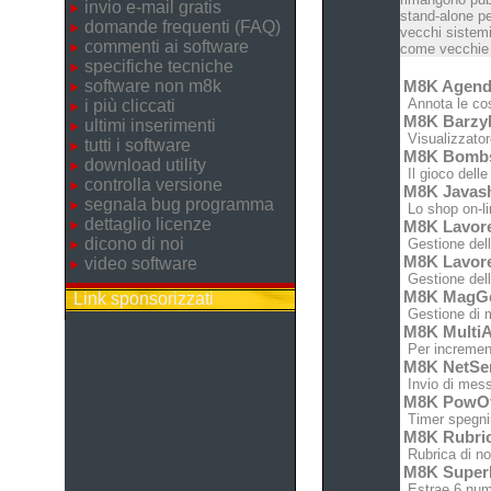
invio e-mail gratis
stand-alone pe
domande frequenti (FAQ)
vecchi sistemi
commenti ai software
come vecchie c
specifiche tecniche
software non m8k
M8K Agen
Annota le cose
i più cliccati
M8K Barz
ultimi inserimenti
Visualizzatore
tutti i software
M8K Bomb
download utility
Il gioco dell
controlla versione
M8K Javas
segnala bug programma
Lo shop on-lin
dettaglio licenze
M8K Lavor
dicono di noi
Gestione dell'
M8K Lavor
video software
Gestione dell'
M8K MagG
Link sponsorizzati
Gestione di m
M8K MultiA
Per increment
M8K NetSe
Invio di messa
M8K PowO
Timer spegnim
M8K Rubri
Rubrica di no
M8K Super
Estrae 6 nume