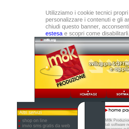
Utilizziamo i cookie tecnici propri
personalizzare i contenuti e gli a
chiudi questo banner, acconsenti a
estesa
e scopri come disabilitarli
Altri servizi
shop on line
M8k Produzion
tali software 
invio sms gratis da web
rimangono pubb