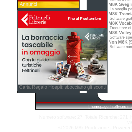
Annunci
M8K Svegli
La sveglia pe
M8K Tracci
Software grat
M8K Vocabo
Traduttore di 
M8K Volley
Software spec
Non M8K
[9
Software non
Carta Regalo Hoepli: sbocciano gli sconti
[
homepage
|
software m
Numero software: 27 Totale Ricerche: 271 Hit
vi
© 2026 M8k Produzione - Powere