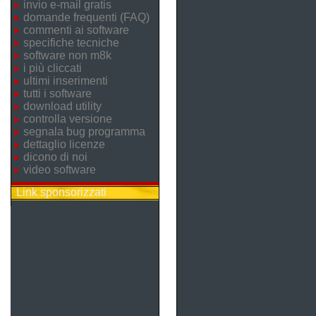
invio e-mail gratis
domande frequenti (FAQ)
commenti ai software
specifiche tecniche
software non m8k
i più cliccati
ultimi inserimenti
tutti i software
download utility
controlla versione
segnala bug programma
dettaglio licenze
dicono di noi
video software
Link sponsorizzati