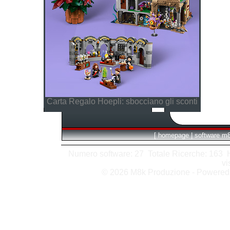
Carta Regalo Hoepli: sbocciano gli sconti
[
homepage
|
software m
Numero software: 27 Totale Ricerche: 163 Hit
vi
© 2026 M8k Produzione - Powere