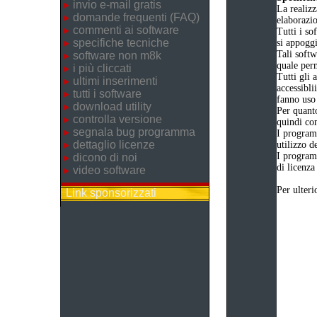
invio e-mail gratis
La realizz
domande frequenti (FAQ)
elaborazi
commenti ai software
Tutti i so
specifiche tecniche
si appogg
Tali softw
software non m8k
quale perm
i più cliccati
Tutti gli 
ultimi inserimenti
accessibli
tutti i software
fanno uso 
download utility
Per quanto
controlla versione
quindi com
segnala bug programma
I program
dettaglio licenze
utilizzo d
I program
dicono di noi
di licenza
video software
Per ulteri
Link sponsorizzati