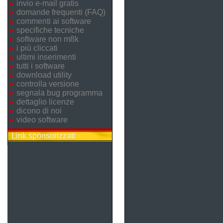
invio e-mail gratis
domande frequenti (FAQ)
commenti ai software
specifiche tecniche
software non m8k
i più cliccati
ultimi inserimenti
tutti i software
download utility
controlla versione
segnala bug programma
dettaglio licenze
dicono di noi
video software
Link sponsorizzati