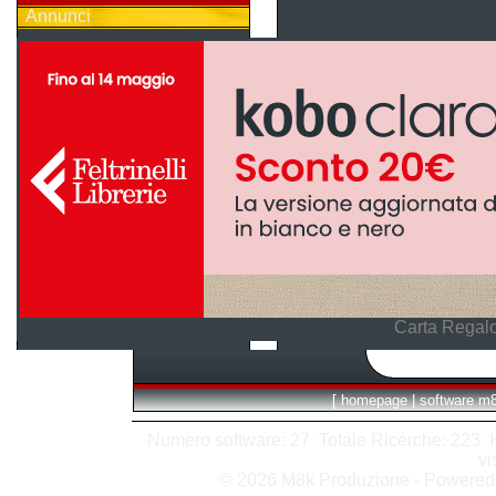
Annunci
Carta Regalo
[
homepage
|
software m
Numero software: 27 Totale Ricerche: 223 Hit
vi
© 2026 M8k Produzione - Powere