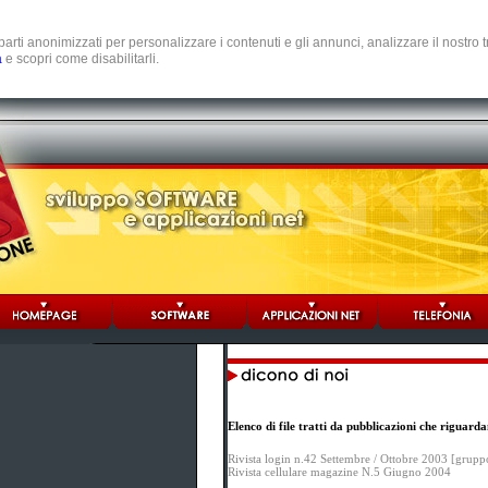
e parti anonimizzati per personalizzare i contenuti e gli annunci, analizzare il nostro
a
e scopri come disabilitarli.
Elenco di file tratti da pubblicazioni che riguar
Rivista login n.42 Settembre / Ottobre 2003 [grupp
Rivista cellulare magazine N.5 Giugno 2004