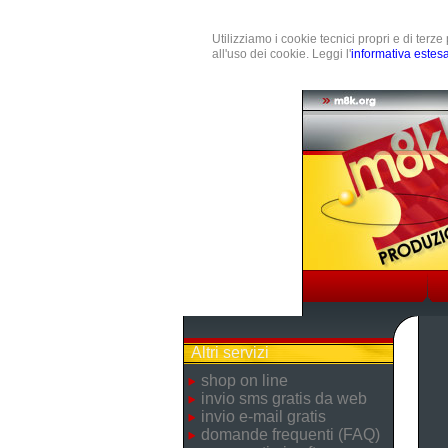
Utilizziamo i cookie tecnici propri e di terz
all'uso dei cookie. Leggi l'
informativa estes
Altri servizi
shop on line
invio sms gratis da web
invio e-mail gratis
domande frequenti (FAQ)