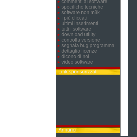
commenti ai software
specifiche tecniche
software non m8k
i più cliccati
ultimi inserimenti
tutti i software
download utility
controlla versione
segnala bug programma
dettaglio licenze
dicono di noi
video software
Link sponsorizzati
Annunci