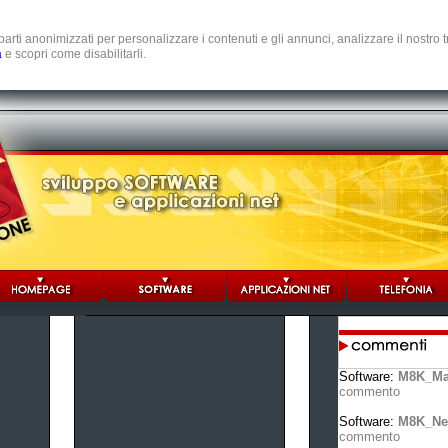
e parti anonimizzati per personalizzare i contenuti e gli annunci, analizzare il nostro
a
e scopri come disabilitarli.
Software:
M8K_Ma
commento
Software:
M8K_Ne
commento