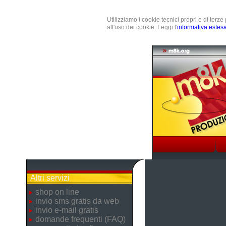
Utilizziamo i cookie tecnici propri e di terz
all'uso dei cookie. Leggi l'
informativa estes
Altri servizi
shop on line
invio sms gratis da web
invio e-mail gratis
domande frequenti (FAQ)