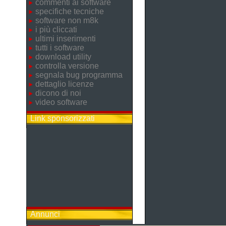
commenti ai software
specifiche tecniche
software non m8k
i più cliccati
ultimi inserimenti
tutti i software
download utility
controlla versione
segnala bug programma
dettaglio licenze
dicono di noi
video software
Link sponsorizzati
Annunci