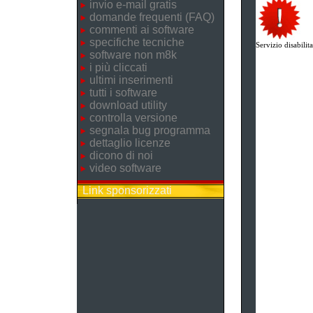
invio e-mail gratis
domande frequenti (FAQ)
commenti ai software
specifiche tecniche
Servizio disabilita
software non m8k
i più cliccati
ultimi inserimenti
tutti i software
download utility
controlla versione
segnala bug programma
dettaglio licenze
dicono di noi
video software
Link sponsorizzati