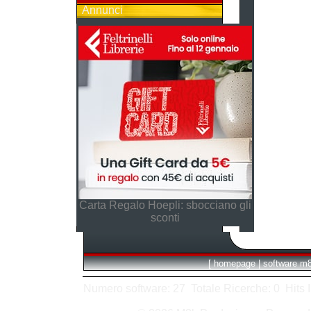
Annunci
Carta Regalo Hoepli: sbocciano gli
sconti
[
homepage
|
software m
Numero software: 27 Totale Ricerche: 0 Hits In: