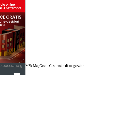
 sbocciano gli
M8k MagGest - Gestionale di magazzino