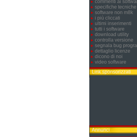
commenti ai softwa
specifiche tecniche
software non m8k
i più cliccati
ultimi inserimenti
tutti i software
download utility
controlla versione
segnala bug prog
dettaglio licenze
dicono di noi
video software
Link sponsorizzati
Annunci