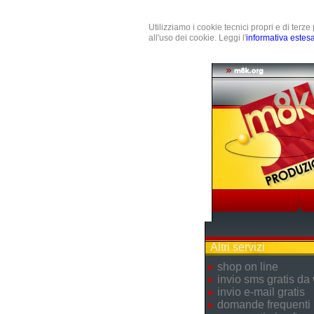
Utilizziamo i cookie tecnici propri e di terz
all'uso dei cookie. Leggi l'
informativa estes
Altri servizi
shop on line
invio sms gratis da
invio e-mail gratis
domande frequenti