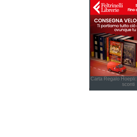
Carta Regalo Hoepli:
sconti