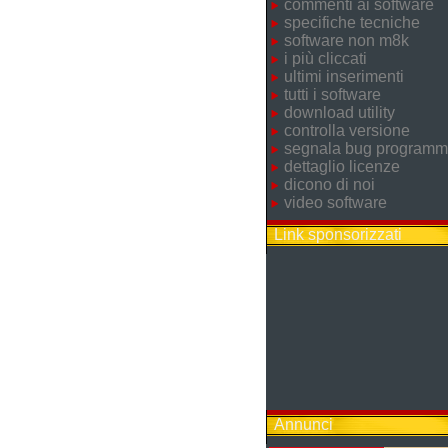
commenti ai software
specifiche tecniche
software non m8k
i più cliccati
ultimi inserimenti
tutti i software
download utility
controlla versione
segnala bug program
dettaglio licenze
dicono di noi
video software
Link sponsorizzati
Annunci