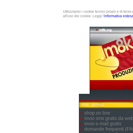
Utilizziamo i cookie tecnici propri e di terz
all'uso dei cookie. Leggi l'
informativa estes
Altri servizi
shop on line
invio sms gratis da we
invio e-mail gratis
domande frequenti (FA