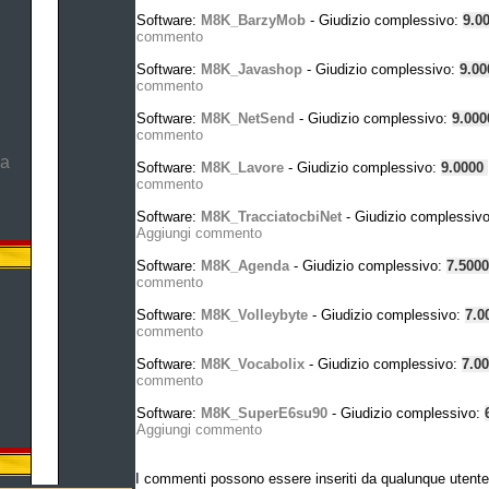
Software:
M8K_BarzyMob
- Giudizio complessivo:
9.0
commento
Software:
M8K_Javashop
- Giudizio complessivo:
9.0
commento
Software:
M8K_NetSend
- Giudizio complessivo:
9.00
commento
ma
Software:
M8K_Lavore
- Giudizio complessivo:
9.0000
commento
Software:
M8K_TracciatocbiNet
- Giudizio complessiv
Aggiungi commento
Software:
M8K_Agenda
- Giudizio complessivo:
7.500
commento
Software:
M8K_Volleybyte
- Giudizio complessivo:
7.0
commento
Software:
M8K_Vocabolix
- Giudizio complessivo:
7.0
commento
Software:
M8K_SuperE6su90
- Giudizio complessivo:
Aggiungi commento
I commenti possono essere inseriti da qualunque utente