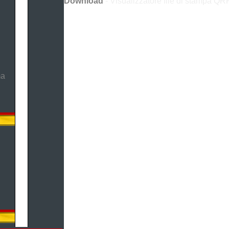
Download
- Visualizzatore file di stampa QRP
ma