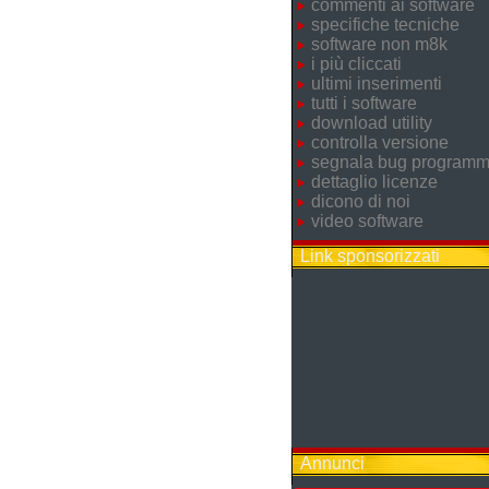
commenti ai software
specifiche tecniche
software non m8k
i più cliccati
ultimi inserimenti
tutti i software
download utility
controlla versione
segnala bug program
dettaglio licenze
dicono di noi
video software
Link sponsorizzati
Annunci