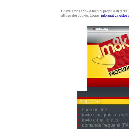
Utilizziamo i cookie tecnici propri e di terz
all'uso dei cookie. Leggi l'
informativa estes
Altri servizi
shop on line
invio sms gratis da we
invio e-mail gratis
domande frequenti (FA