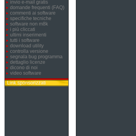
invio e-mail gratis
domande frequenti (FAQ)
commenti ai software
specifiche tecniche
software non m8k
i più cliccati
ultimi inserimenti
tutti i software
download utility
controlla versione
segnala bug programma
dettaglio licenze
dicono di noi
video software
Link sponsorizzati