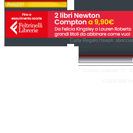
Annunci
Carta Regalo Hoepli: sboccian
Numero software: 27 Tota
© 2026 M8k Pr