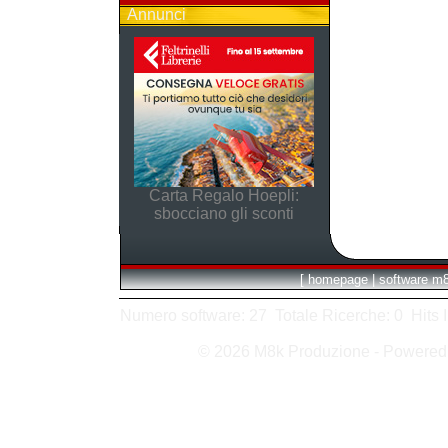
Annunci
Carta Regalo Hoepli:
sbocciano gli sconti
[
homepage
|
software m
Numero software: 27 Totale Ricerche: 0 Hits In:
© 2026 M8k Produzione - Powere