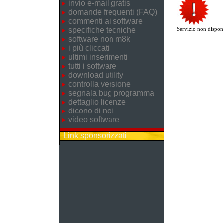
invio e-mail gratis
domande frequenti (FAQ)
commenti ai software
specifiche tecniche
Servizio non disponi
software non m8k
i più cliccati
ultimi inserimenti
tutti i software
download utility
controlla versione
segnala bug programma
dettaglio licenze
dicono di noi
video software
Link sponsorizzati