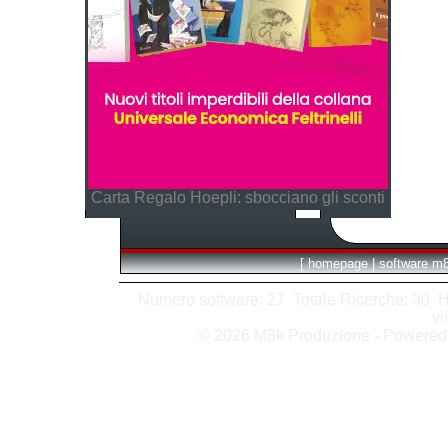
Carta Regalo Hoepli: sbocciano gli sconti
[
homepage
|
software m
Numero software: 27 Totale Ricerche: 30 Hits
vi
© 2026 M8k Produzione - Powere