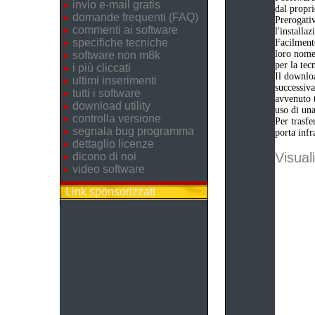
invio e-mail gratis
dal propri
domande frequenti (FAQ)
Prerogativ
commenti ai software
l'installa
specifiche tecniche
Facilmente
loro nome 
software non m8k
per la tec
i più cliccati
Il downloa
ultimi inserimenti
successiva
tutti i software
avvenuto t
download utility
uso di una
controlla versione
Per trasfe
segnala bug programma
porta infr
dettaglio licenze
Visuali
dicono di noi
video software
Link sponsorizzati