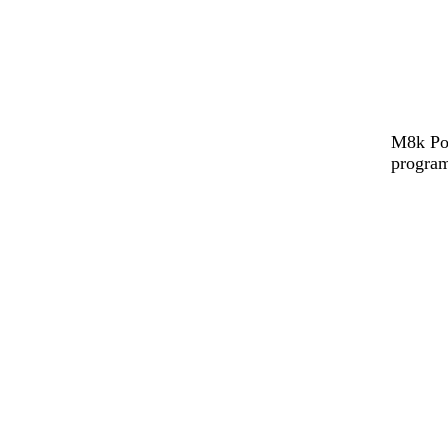
M8k Pow
program