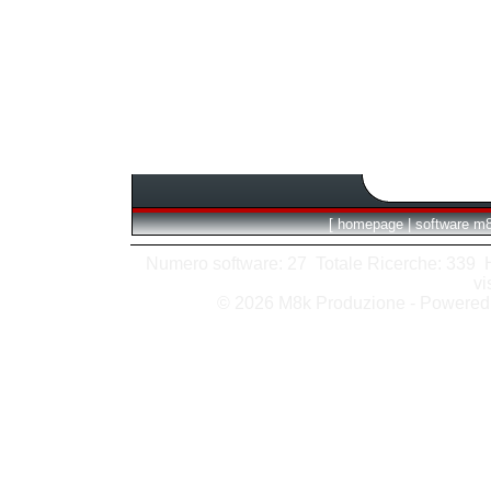
[
homepage
|
software m
Numero software: 27 Totale Ricerche: 339 Hit
vi
© 2026 M8k Produzione - Powere