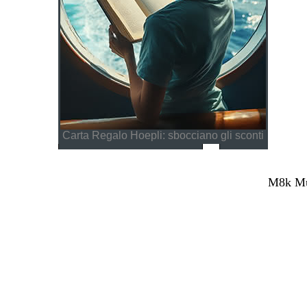
Carta Regalo Hoepli: sbocciano gli sconti
M8k Mul