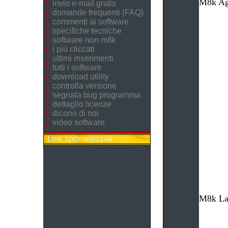
M8k Age
invio e-mail gratis
domande frequenti (FAQ)
commenti ai software
specifiche tecniche
software non m8k
i più cliccati
ultimi inserimenti
tutti i software
download utility
controlla versione
segnala bug programma
dettaglio licenze
dicono di noi
video software
Link sponsorizzati
M8k Lav