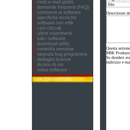
invio e-mail gratis
domande frequenti (FAQ)
commenti ai software
Descrizione de
specifiche tecniche
software non m8k
i più cliccati
ultimi inserimenti
tutti i software
download utility
Questa sezione
controlla versione
M8K Produzione
segnala bug programma
Se desideri av
dettaglio licenze
indirizzo e-ma
dicono di noi
video software
Link sponsorizzati