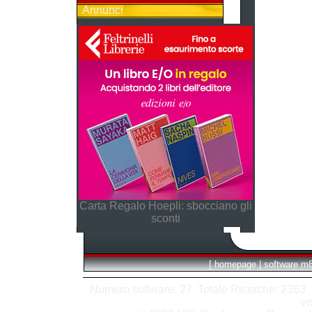
Annunci
Carta Regalo Hoepli: sbocciano gli
sconti
[
homepage
|
software m
Numero software: 27 Totale Ricerche: 2363 Hit
vi