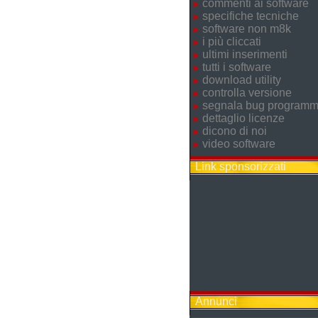
commenti ai software
specifiche tecniche
software non m8k
i più cliccati
ultimi inserimenti
tutti i software
download utility
controlla versione
segnala bug program
dettaglio licenze
dicono di noi
video software
Link sponsorizzati
Annunci