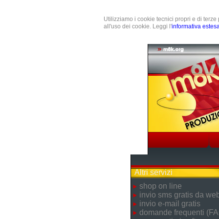
Utilizziamo i cookie tecnici propri e di terz
all'uso dei cookie. Leggi l'
informativa estes
Altri servizi
shop on line
invio sms gratis da we
invio e-mail gratis
domande frequenti (FA