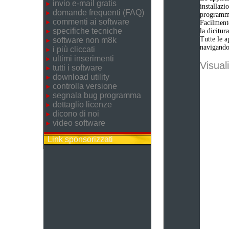
invio e-mail gratis
installazi
domande frequenti (FAQ)
programm
commenti ai software
Facilmente
specifiche tecniche
la dicitu
Tutte le a
software non m8k
navigando 
i più cliccati
ultimi inserimenti
Visuali
tutti i software
download utility
controlla versione
segnala bug programma
dettaglio licenze
dicono di noi
video software
Link sponsorizzati