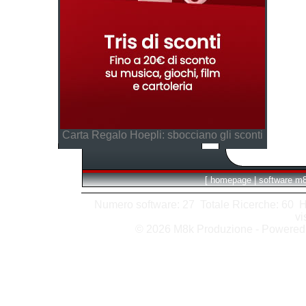
Carta Regalo Hoepli: sbocciano gli sconti
[
homepage
|
software m
Numero software: 27 Totale Ricerche: 60 Hits
vi
© 2026 M8k Produzione - Powere