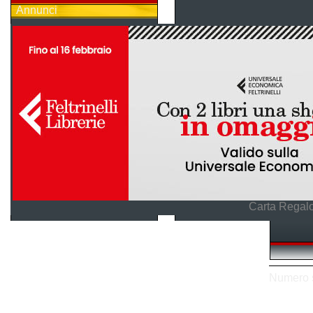
Annunci
Carta Regalo
Numero so