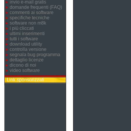
invio e-mail gratis
domande frequenti (FAQ)
commenti ai software
specifiche tecniche
software non m8k
i più cliccati
ultimi inserimenti
tutti i software
download utility
controlla versione
segnala bug programma
dettaglio licenze
dicono di noi
video software
Link sponsorizzati