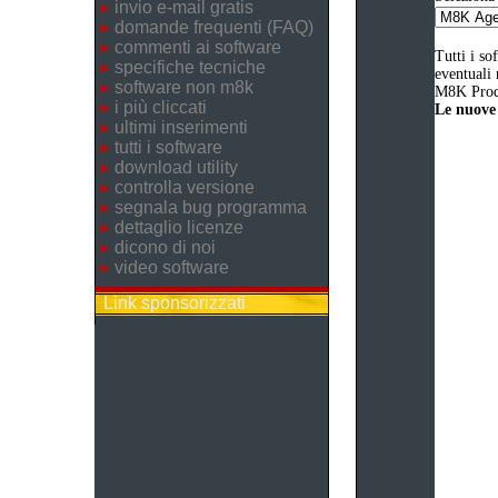
invio e-mail gratis
domande frequenti (FAQ)
commenti ai software
Tutti i so
specifiche tecniche
eventuali 
software non m8k
M8K Produ
i più cliccati
Le nuove 
ultimi inserimenti
tutti i software
download utility
controlla versione
segnala bug programma
dettaglio licenze
dicono di noi
video software
Link sponsorizzati