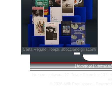
Carta Regalo Hoepli: sbocciano gli sconti
[
homepage
|
software m
Numero software: 27 Totale Ricerche: 133 Hits
vi
© 2026 M8k Produzione - Powere