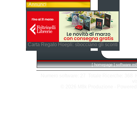
Annunci
Carta Regalo Hoepli: sbocciano gli sconti
[
homepage
|
software m
Numero software: 27 Totale Ricerche: 368 Hit
vi
© 2026 M8k Produzione - Powere