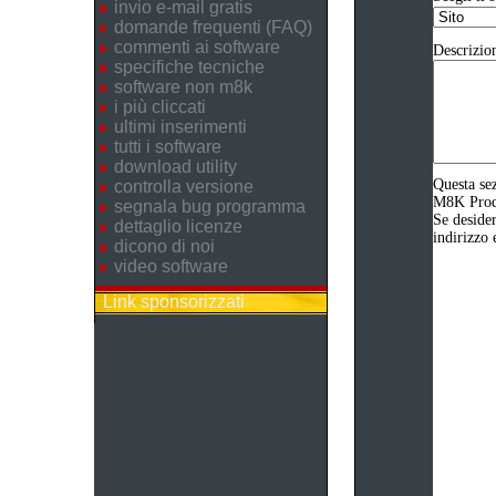
invio e-mail gratis
domande frequenti (FAQ)
commenti ai software
Descrizio
specifiche tecniche
software non m8k
i più cliccati
ultimi inserimenti
tutti i software
download utility
Questa sez
controlla versione
M8K Produz
segnala bug programma
Se desider
dettaglio licenze
indirizzo 
dicono di noi
video software
Link sponsorizzati