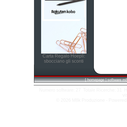
Carta Regalo Hoepli:
sbocciano gli sconti
[
homepage
|
software m
Numero software: 27 Totale Ricerche: 31 Hits
vi
© 2026 M8k Produzione - Powere