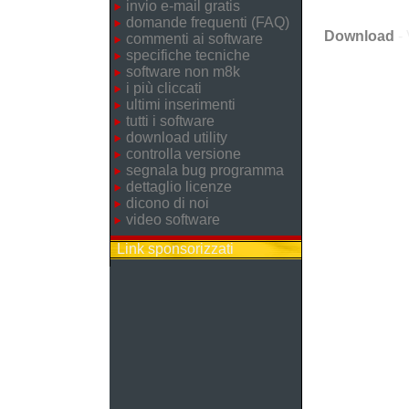
invio e-mail gratis
domande frequenti (FAQ)
Download
- 
commenti ai software
specifiche tecniche
software non m8k
i più cliccati
ultimi inserimenti
tutti i software
download utility
controlla versione
segnala bug programma
dettaglio licenze
dicono di noi
video software
Link sponsorizzati