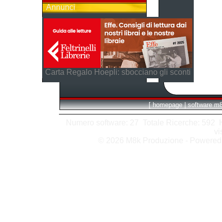
Annunci
Carta Regalo Hoepli: sbocciano gli sconti
[
homepage
|
software m
Numero software: 27 Totale Ricerche: 592 Hit
vi
© 2026 M8k Produzione - Powere