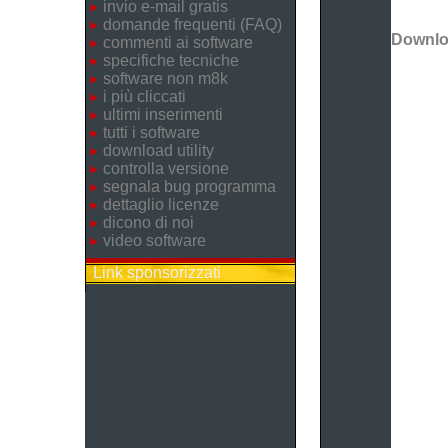
invio e-mail gratis
domande frequenti (FAQ)
Downl
commenti ai software
specifiche tecniche
software non m8k
i più cliccati
ultimi inserimenti
tutti i software
download utility
controlla versione
segnala bug programma
dettaglio licenze
dicono di noi
video software
Link sponsorizzati