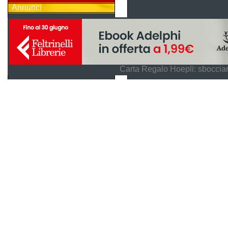
Annunci
Carta Regalo Hoepli: sboccian