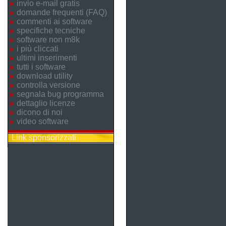
invio e-mail gratis
domande frequenti (FAQ)
commenti ai software
specifiche tecniche
software non m8k
i più cliccati
ultimi inserimenti
tutti i software
download utility
controlla versione
segnala bug programma
dettaglio licenze
dicono di noi
video software
Link sponsorizzati