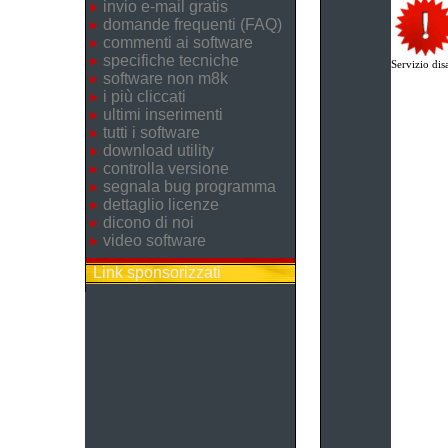
invio e-mail gratis
domande frequenti (FAQ)
commenti ai software
specifiche tecniche
Servizio disa
software non m8k
i più cliccati
ultimi inserimenti
tutti i software
download utility
controlla versione
segnala bug programma
dettaglio licenze
dicono di noi
video software
Link sponsorizzati