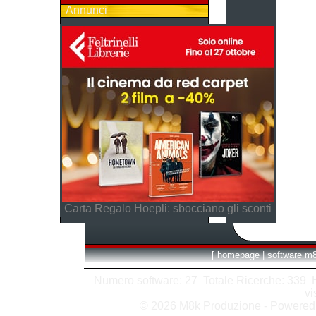
Annunci
Carta Regalo Hoepli: sbocciano gli sconti
[
homepage
|
software m
Numero software: 27 Totale Ricerche: 339 Hit
vi
© 2026 M8k Produzione - Powere