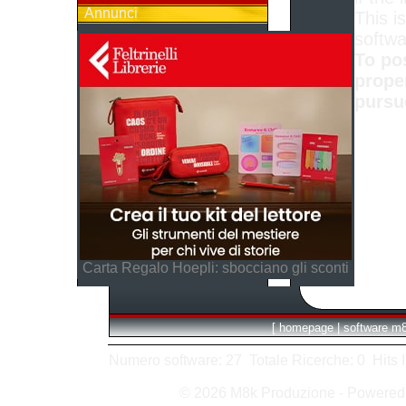
Annunci
This is
softwa
To po
prope
pursu
Carta Regalo Hoepli: sbocciano gli sconti
[
homepage
|
software m
Numero software: 27 Totale Ricerche: 0 Hits In:
© 2026 M8k Produzione - Powere