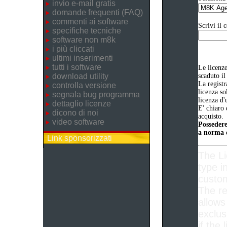
invio e-mail gratis
domande frequenti (FAQ)
commenti ai software
Scrivi il 
specifiche tecniche
software non m8k
i più cliccati
ultimi inserimenti
tutti i software
Le licenz
download utility
scaduto il
La registr
controlla versione
licenza so
segnala bug programma
licenza d'
dettaglio licenze
E' chiaro 
dicono di noi
acquisto.
video software
Possedere
a norma d
Link sponsorizzati
The L
type i
custom
The re
allows
exclus
if the 