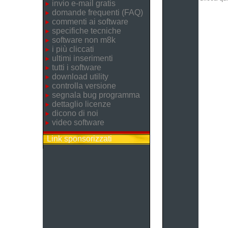
invio e-mail gratis
domande frequenti (FAQ)
commenti ai software
specifiche tecniche
software non m8k
i più cliccati
ultimi inserimenti
tutti i software
download utility
controlla versione
segnala bug programma
dettaglio licenze
dicono di noi
video software
Link sponsorizzati