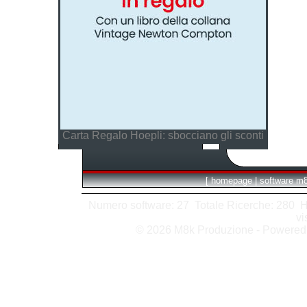
Carta Regalo Hoepli: sbocciano gli sconti
[
homepage
|
software m
Numero software: 27 Totale Ricerche: 280 Hits
vi
© 2026 M8k Produzione - Powere