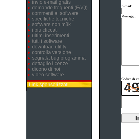
invio e-mail gratis
E-mail:
domande frequenti (FAQ)
commenti ai software
Messaggio:
specifiche tecniche
software non m8k
i più cliccati
ultimi inserimenti
tutti i software
download utility
controlla versione
segnala bug programma
dettaglio licenze
dicono di noi
video software
Codice di ve
Link sponsorizzati