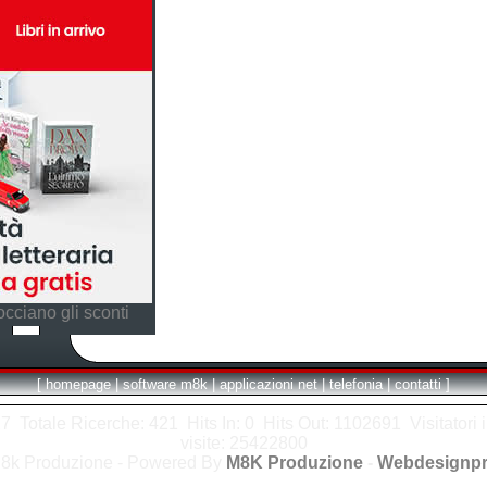
cciano gli sconti
[
homepage
|
software m8k
|
applicazioni net
|
telefonia
|
contatti
]
 Totale Ricerche: 421 Hits In: 0 Hits Out: 1102691 Visitatori i
visite: 25422800
8k Produzione - Powered By
M8K Produzione
-
Webdesignpr