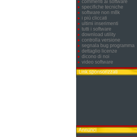
commenti ai software
specifiche tecniche
software non m8k
i più cliccati
ultimi inserimenti
tutti i software
download utility
controlla versione
segnala bug programma
dettaglio licenze
dicono di noi
video software
Link sponsorizzati
Annunci