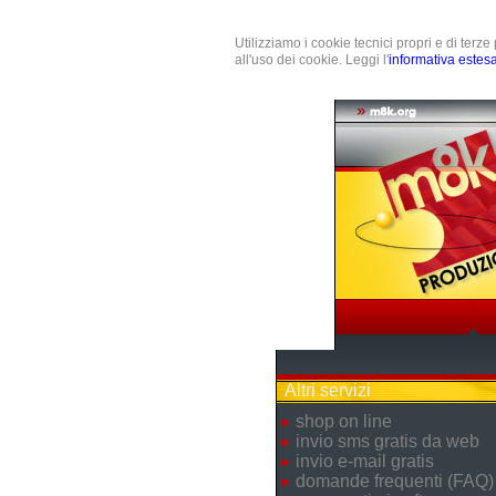
Utilizziamo i cookie tecnici propri e di terz
all'uso dei cookie. Leggi l'
informativa estes
Altri servizi
shop on line
invio sms gratis da web
invio e-mail gratis
domande frequenti (FAQ)