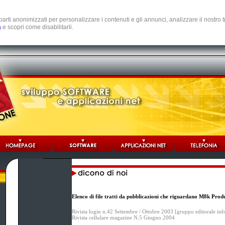
e parti anonimizzati per personalizzare i contenuti e gli annunci, analizzare il nostro
a
e scopri come disabilitarli.
Elenco di file tratti da pubblicazioni che riguardano M8k Prod
Rivista login n.42 Settembre / Ottobre 2003 [gruppo editorale in
Rivista cellulare magazine N.5 Giugno 2004