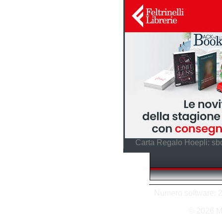
Carta Regalo Hoepli: sbo
Numero software: 27
© 2026 M