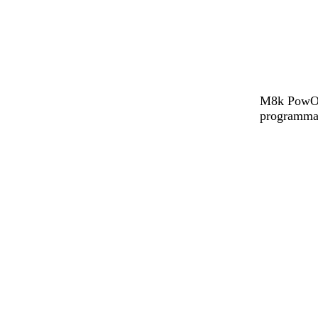
M8k PowOff
programmat