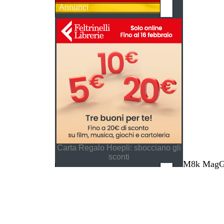
Annunci
Carta Regalo Hoepli: sbocciano gli
sconti
M8k MagGes