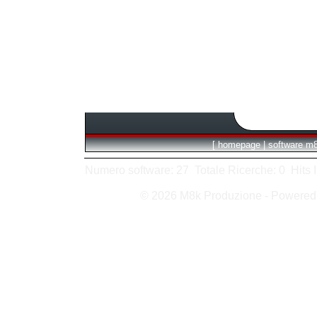
[
homepage
|
software m
Numero software: 27 Totale Ricerche: 0 Hits In:
© 2026 M8k Produzione - Powere