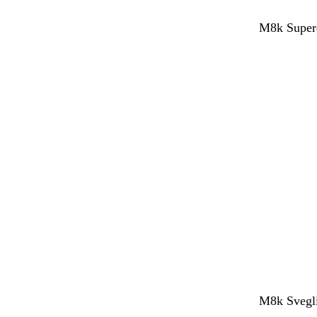
M8k Supere
M8k Svegli