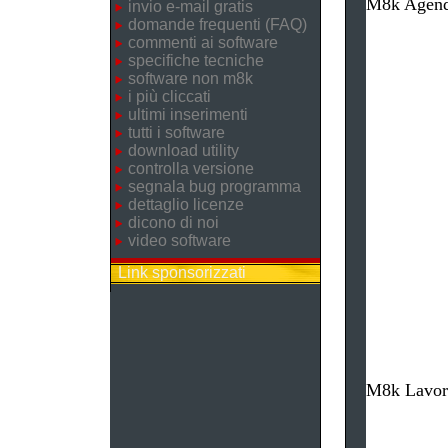
M8k Agenda
invio e-mail gratis
domande frequenti (FAQ)
commenti ai software
specifiche tecniche
software non m8k
i più cliccati
ultimi inserimenti
tutti i software
download utility
controlla versione
segnala bug programma
dettaglio licenze
dicono di noi
video software
Link sponsorizzati
M8k Lavore