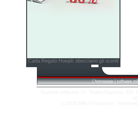
Carta Regalo Hoepli: sbocciano gli sconti
[
homepage
|
software m
Numero software: 27 Totale Ricerche: 331 Hit
vi
© 2026 M8k Produzione - Powere