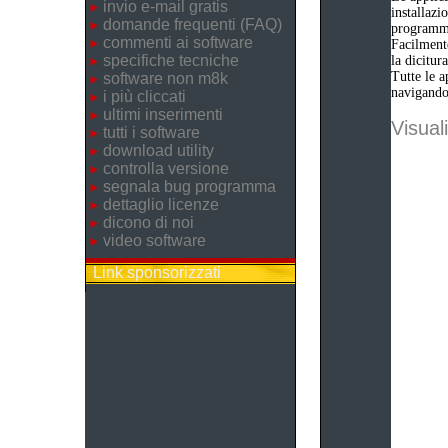
invio e-mail gratis
installazi
domande frequenti (FAQ)
programm
commenti ai software
Facilmente
specifiche tecniche
la dicitu
Tutte le a
software non m8k
navigando 
i più cliccati
ultimi inserimenti
Visuali
tutti i software
download utility
controlla versione
segnala bug programma
dettaglio licenze
dicono di noi
video software
Link sponsorizzati