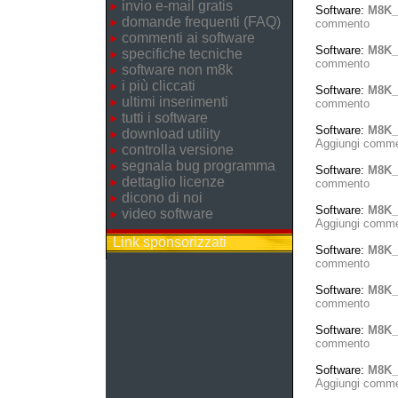
invio e-mail gratis
Software:
M8K_
domande frequenti (FAQ)
commento
commenti ai software
Software:
M8K_
specifiche tecniche
commento
software non m8k
i più cliccati
Software:
M8K_
ultimi inserimenti
commento
tutti i software
Software:
M8K_
download utility
Aggiungi comm
controlla versione
segnala bug programma
Software:
M8K_
dettaglio licenze
commento
dicono di noi
Software:
M8K_T
video software
Aggiungi comm
Link sponsorizzati
Software:
M8K_
commento
Software:
M8K_
commento
Software:
M8K_
commento
Software:
M8K_
Aggiungi comm