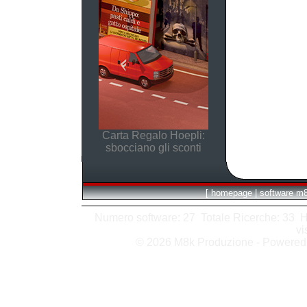
Carta Regalo Hoepli:
sbocciano gli sconti
[
homepage
|
software m
Numero software: 27 Totale Ricerche: 33 Hits
vi
© 2026 M8k Produzione - Powere