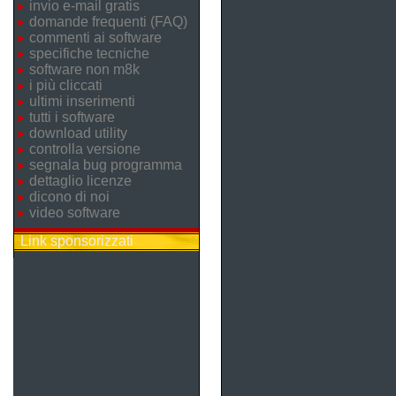
invio e-mail gratis
domande frequenti (FAQ)
commenti ai software
specifiche tecniche
software non m8k
i più cliccati
ultimi inserimenti
tutti i software
download utility
controlla versione
segnala bug programma
dettaglio licenze
dicono di noi
video software
Link sponsorizzati