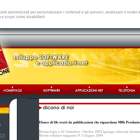
e parti anonimizzati per personalizzare i contenuti e gli annunci, analizzare il nostro
a
e scopri come disabilitarli.
Elenco di file tratti da pubblicazioni che riguardano M8k Produzio
b
Rivista login n.42 Settembre / Ottobre 2003 [gruppo editorale infome
Q)
Rivista cellulare magazine N.5 Giugno 2004