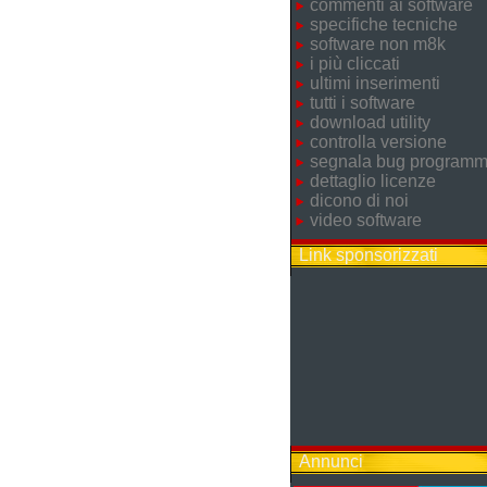
commenti ai software
specifiche tecniche
software non m8k
i più cliccati
ultimi inserimenti
tutti i software
download utility
controlla versione
segnala bug program
dettaglio licenze
dicono di noi
video software
Link sponsorizzati
Annunci