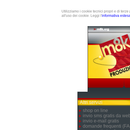
Utilizziamo i cookie tecnici propri e di terz
all'uso dei cookie. Leggi l'
informativa estes
Altri servizi
shop on line
invio sms gratis da we
invio e-mail gratis
domande frequenti (FA