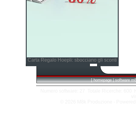
Carta Regalo Hoepli: sbocciano gli sconti
[
homepage
|
software m
Numero software: 27 Totale Ricerche: 600 Hit
vi
© 2026 M8k Produzione - Powere