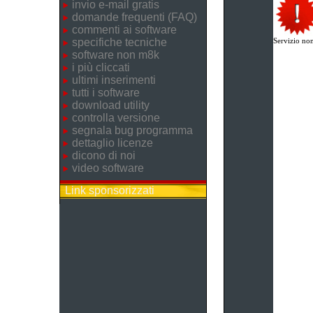
invio e-mail gratis
domande frequenti (FAQ)
commenti ai software
specifiche tecniche
Servizio non
software non m8k
i più cliccati
ultimi inserimenti
tutti i software
download utility
controlla versione
segnala bug programma
dettaglio licenze
dicono di noi
video software
Link sponsorizzati