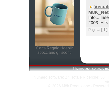
Visual
M8K_Net
Info... Inse
2003
Hits 
Pagina:
[ 1 ]
Carta Regalo Hoepli:
sbocciano gli sconti
[
homepage
|
software m
Numero software: 27 Totale Ricerche: 30 Hits
vi
© 2026 M8k Produzione - Powere