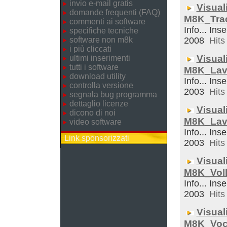
invio e-mail gratis
Visual
domande frequenti (FAQ)
M8K_Trac
commenti ai software
Info... Ins
specifiche tecniche
software non m8k
2008
Hits 
i più cliccati
Visual
ultimi inserimenti
tutti i software
M8K_Lav
download utility
Info... Inse
controlla versione
2003
Hits 
segnala bug programma
dettaglio licenze
Visual
dicono di noi
M8K_Lav
video software
Info... Ins
Link sponsorizzati
2003
Hits 
Visual
M8K_Voll
Info... Inse
2003
Hits 
Visual
M8K_Voc