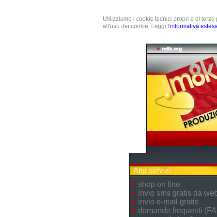
Utilizziamo i cookie tecnici propri e di terz
all'uso dei cookie. Leggi l'
informativa estes
Altri servizi
shop on line
invio sms gratis da we
invio e-mail gratis
domande frequenti (FA