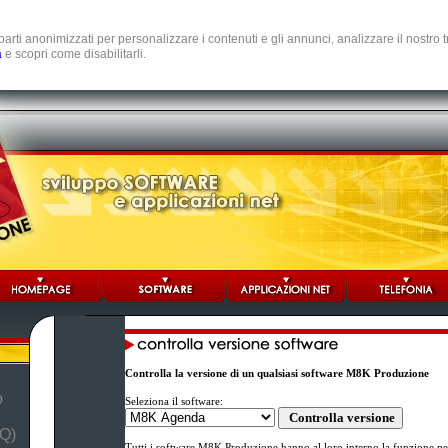
e parti anonimizzati per personalizzare i contenuti e gli annunci, analizzare il nostro
a
e scopri come disabilitarli.
Controlla la versione di un qualsiasi software M8K Produzione
b
Seleziona il software:
Q)
Tutti i software M8K Produzione hanno al loro interno la funzione per