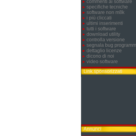
commenti ai software
specifiche tecniche
software non m8k
i più cliccati
ultimi inserimenti
tutti i software
download utility
controlla versione
segnala bug program
dettaglio licenze
dicono di noi
video software
Link sponsorizzati
Annunci