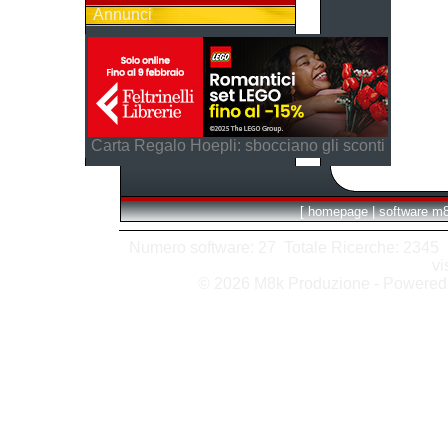
Annunci
Carta Regalo Hoepli: sbocciano gli sconti
[
homepage
|
software m
Numero software: 27 Totale Ricerche: 2345 Hit
vi
© 2026 M8k Produzione - Powere