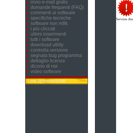
invio e-mail gratis
domande frequenti (FAQ)
commenti ai software
specifiche tecniche
Servizio disa
software non m8k
i più cliccati
ultimi inserimenti
tutti i software
download utility
controlla versione
segnala bug programma
dettaglio licenze
dicono di noi
video software
Link sponsorizzati