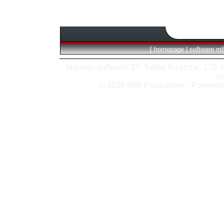
[
homepage
|
software m
Numero software: 27 Totale Ricerche: 176 Hit
vi
© 2026 M8k Produzione - Powere