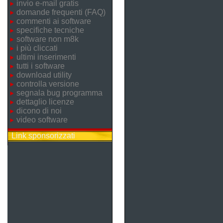
invio e-mail gratis
domande frequenti (FAQ)
commenti ai software
specifiche tecniche
software non m8k
i più cliccati
ultimi inserimenti
tutti i software
download utility
controlla versione
segnala bug programma
dettaglio licenze
dicono di noi
video software
Link sponsorizzati