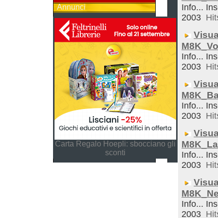
Info... In
Annunci
2003
Hit
Visua
M8K_Vo
Info... In
2003
Hit
Visua
M8K_Ba
Info... In
2003
Hit
Visua
M8K_La
Carta Regalo Hoepli: sbocciano gli
sconti
Info... In
2003
Hit
Visua
M8K_Ne
Info... In
2003
Hit