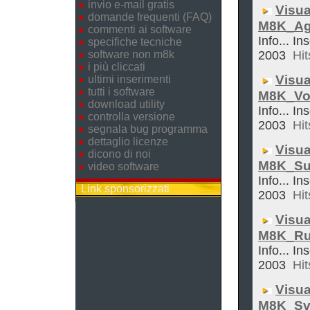
invio e-mail gratis
Visua
domande frequenti (FAQ)
M8K_Ag
commenti ai software
Info... In
specifiche tecniche
software non m8k
2003
Hit
i più cliccati
Visua
ultimi inserimenti
tutti i software
M8K_Vol
download utility
Info... In
controlla versione
2003
Hit
segnala bug programma
dettaglio licenze
Visua
dicono di noi
M8K_Su
video software
Info... In
Link sponsorizzati
2003
Hit
Visua
M8K_Ru
Info... In
2003
Hit
Visua
M8K_Sve