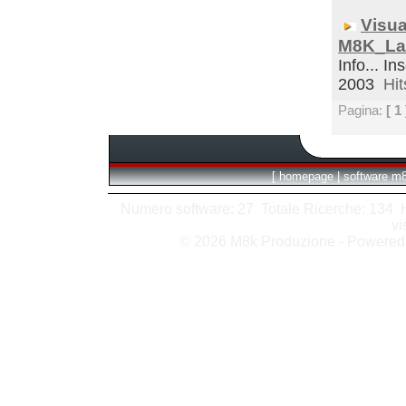
Visua
M8K_La
Info... In
2003
Hit
Pagina:
[ 1 
[
homepage
|
software m
Numero software: 27 Totale Ricerche: 134 Hit
vi
© 2026 M8k Produzione - Powere