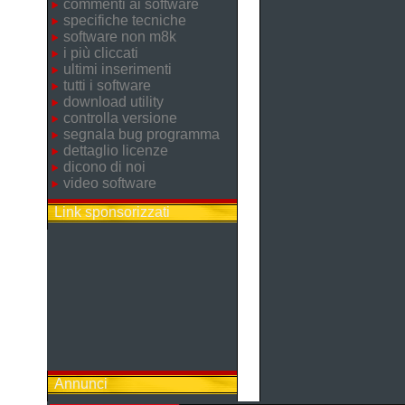
commenti ai software
specifiche tecniche
software non m8k
i più cliccati
ultimi inserimenti
tutti i software
download utility
controlla versione
segnala bug programma
dettaglio licenze
dicono di noi
video software
Link sponsorizzati
Annunci