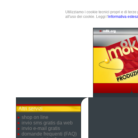
Utilizziamo i cookie tecnici propri e di terz
all'uso dei cookie. Leggi l'
informativa estes
Altri servizi
shop on line
invio sms gratis da web
invio e-mail gratis
domande frequenti (FAQ)