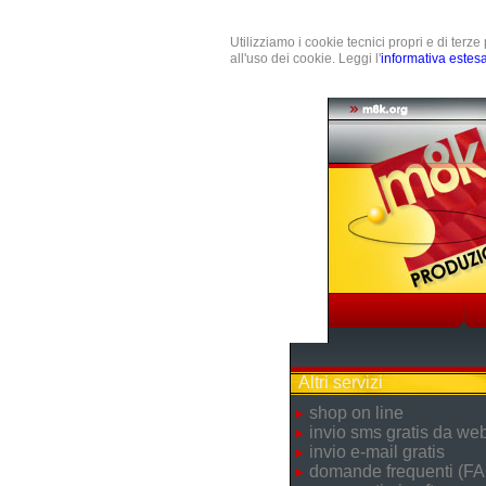
Utilizziamo i cookie tecnici propri e di terz
all'uso dei cookie. Leggi l'
informativa estes
Altri servizi
shop on line
invio sms gratis da we
invio e-mail gratis
domande frequenti (FA