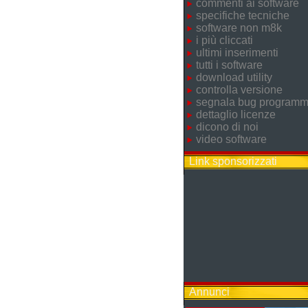
commenti ai software
specifiche tecniche
software non m8k
i più cliccati
ultimi inserimenti
tutti i software
download utility
controlla versione
segnala bug program
dettaglio licenze
dicono di noi
video software
Link sponsorizzati
Annunci