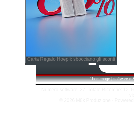
Carta Regalo Hoepli: sbocciano gli sconti
[
homepage
|
software m
Numero software: 27 Totale Ricerche: 13 Hits
vi
© 2026 M8k Produzione - Powere