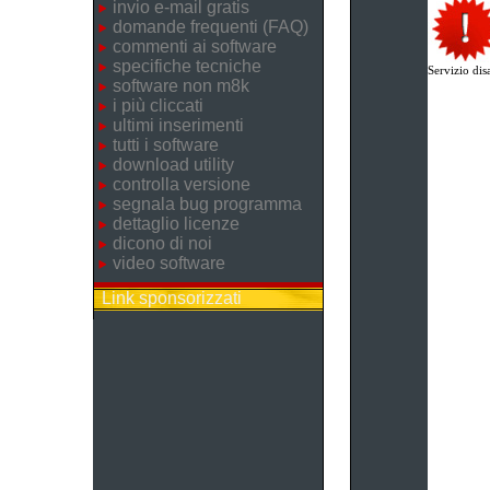
invio e-mail gratis
domande frequenti (FAQ)
commenti ai software
specifiche tecniche
Servizio disa
software non m8k
i più cliccati
ultimi inserimenti
tutti i software
download utility
controlla versione
segnala bug programma
dettaglio licenze
dicono di noi
video software
Link sponsorizzati