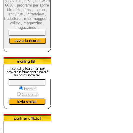
pallavolo/
,
m8k
,
software
6630
,
programi per aprire
file mrk
,
sms
,
talkan
,
antivirus
,
infranview
,
traduttore
,
m8k maggest
,
volley
,
magazzino
,
magazzino//
,
Iscriviti
Cancellati
i!