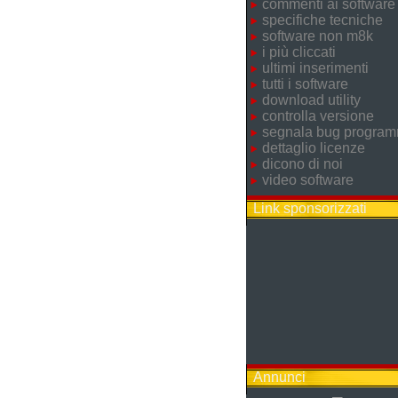
commenti ai software
specifiche tecniche
software non m8k
i più cliccati
ultimi inserimenti
tutti i software
download utility
controlla versione
segnala bug progra
dettaglio licenze
dicono di noi
video software
Link sponsorizzati
Annunci