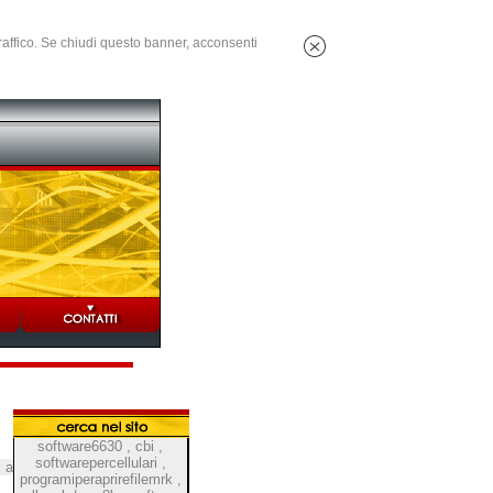
 traffico. Se chiudi questo banner, acconsenti
software6630
,
cbi
,
softwarepercellulari
,
i a
programiperaprirefilemrk
,