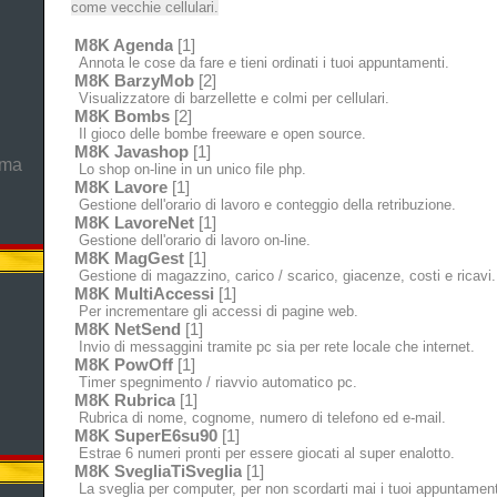
come vecchie cellulari.
M8K Agenda
[1]
Annota le cose da fare e tieni ordinati i tuoi appuntamenti.
M8K BarzyMob
[2]
Visualizzatore di barzellette e colmi per cellulari.
M8K Bombs
[2]
Il gioco delle bombe freeware e open source.
M8K Javashop
[1]
mma
Lo shop on-line in un unico file php.
M8K Lavore
[1]
Gestione dell'orario di lavoro e conteggio della retribuzione.
M8K LavoreNet
[1]
Gestione dell'orario di lavoro on-line.
M8K MagGest
[1]
Gestione di magazzino, carico / scarico, giacenze, costi e ricavi.
M8K MultiAccessi
[1]
Per incrementare gli accessi di pagine web.
M8K NetSend
[1]
Invio di messaggini tramite pc sia per rete locale che internet.
M8K PowOff
[1]
Timer spegnimento / riavvio automatico pc.
M8K Rubrica
[1]
Rubrica di nome, cognome, numero di telefono ed e-mail.
M8K SuperE6su90
[1]
Estrae 6 numeri pronti per essere giocati al super enalotto.
M8K SvegliaTiSveglia
[1]
La sveglia per computer, per non scordarti mai i tuoi appuntament