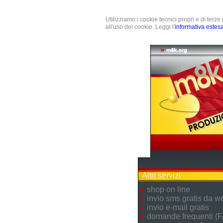
Utilizziamo i cookie tecnici propri e di terz
all'uso dei cookie. Leggi l'
informativa estes
Altri servizi
shop on line
invio sms gratis da w
invio e-mail gratis
domande frequenti (