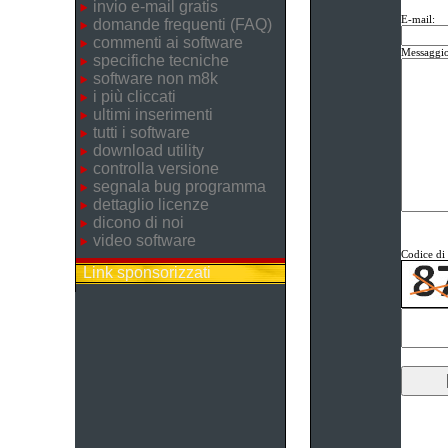
invio e-mail gratis
E-mail:
domande frequenti (FAQ)
commenti ai software
Messaggio
specifiche tecniche
software non m8k
i più cliccati
ultimi inserimenti
tutti i software
download utility
controlla versione
segnala bug programma
dettaglio licenze
dicono di noi
video software
Codice di 
Link sponsorizzati