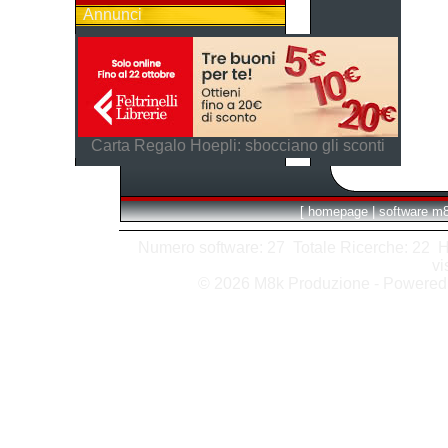
Annunci
Carta Regalo Hoepli: sbocciano gli sconti
[
homepage
|
software m
Numero software: 27 Totale Ricerche: 22 Hits
vi
© 2026 M8k Produzione - Powere