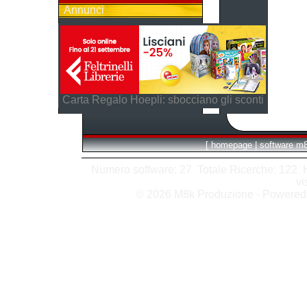
Annunci
Carta Regalo Hoepli: sbocciano gli sconti
[
homepage
|
software m
Numero software: 27 Totale Ricerche: 122 Hit
vi
© 2026 M8k Produzione - Powere