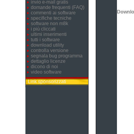
invio e-mail gratis
domande frequenti (FAQ)
Downl
commenti ai software
specifiche tecniche
software non m8k
i più cliccati
ultimi inserimenti
tutti i software
download utility
controlla versione
segnala bug programma
dettaglio licenze
dicono di noi
video software
Link sponsorizzati